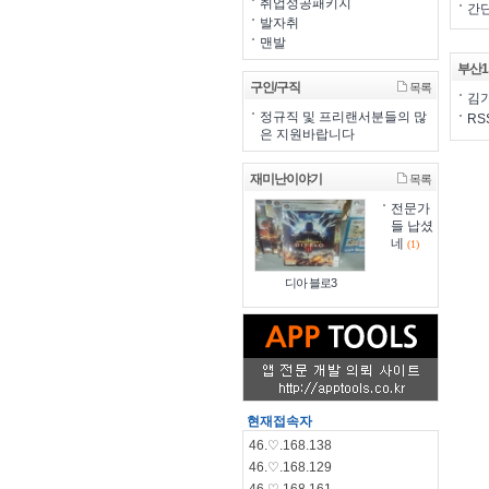
취업성공패키지
간단
발자취
맨발
부산1
구인/구직
목록
김기
정규직 및 프리랜서분들의 많
RS
은 지원바랍니다
재미난이야기
목록
전문가
들 납셨
네
(1)
디아 블로3
현재접속자
46.♡.168.138
46.♡.168.129