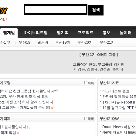
앱개발
하이브리드앱
앱기획
프로젝트
홍보
놀이터
산17기
|
부산18
|
웹서버
|
부산19기
|
부산20기
|
부산21기
[ 부산 1기 스터디 그룹 ]
그룹장:
정현철,
부그룹장:
김기범
이경용, 김한재, 안성준, 손행대
기 포럼
부산1기 자료
목록
녕하세요 천안그룹장 한재환입니다^^
버그 테스트 완료
23일 부산 전체 정모 참석 요청
간단히 팔아먹을 용도
전 예정 소식 하나 알려 드립니다.
1차 과제물 Report (R
 그룹장님~ 과제1 올려 주세요!
12월 정규모임 PPT
(1)
기 과제
부산1기 Q&A
목록
제1 결과물입니다
Daum News 파싱
(3)
News 자료에서 Ima
 과제 작업
(1)