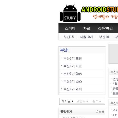
스터디
자료
강좌/특강
부산15
|
서울10기
|
부산16
|
부
부산1
부산1기 포럼
부산1기 자료
부산1
부산1기 QnA
안
부산1기 소스
4월
공모
부산1기 과제
현철
게시글▲
코멘트▲
출석▲
부산1
과
끝말잇기
목록
1차