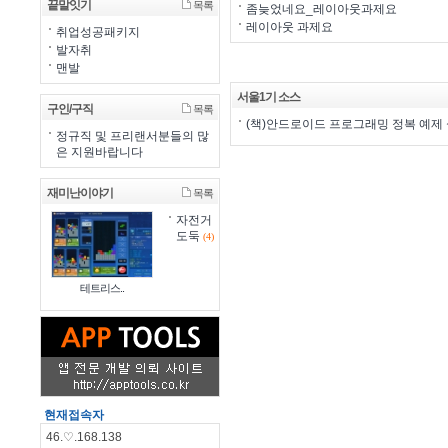
끝말잇기
목록
좀늦었네요_레이아웃과제요
레이아웃 과제요
취업성공패키지
발자취
맨발
서울1기 소스
구인/구직
목록
(책)안드로이드 프로그래밍 정복 예
정규직 및 프리랜서분들의 많
은 지원바랍니다
재미난이야기
목록
자전거
도둑
(4)
테트리스..
현재접속자
46.♡.168.138