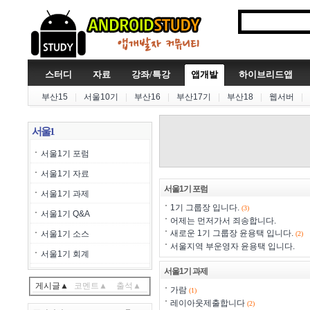
스터디
자료
강좌/특강
앱개발
하이브리드앱
부산15
|
서울10기
|
부산16
|
부산17기
|
부산18
|
웹서버
|
서울1
서울1기 포럼
서울1기 자료
서울1기 포럼
서울1기 과제
1기 그룹장 입니다.
(3)
서울1기 Q&A
어제는 먼저가서 죄송합니다.
새로운 1기 그룹장 윤용택 입니다.
서울1기 소스
(2)
서울지역 부운영자 윤용택 입니다.
서울1기 회계
서울1기 과제
게시글▲
코멘트▲
출석▲
가람
(1)
레이아웃제출합니다
(2)