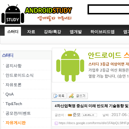
스터디
자료
강좌/특강
앱개발
하이브리드앱
앱
스터디
공지사항
안드로이드소식
자유토론
QnA
Tip&Tech
4차산업혁명 중심의 미래 반도체 기술동향 및 
공모전/이벤트
준모
2017-06-
글쓴이 :
날짜 :
자유게시판
https://docs.google.com/forms/d/e/1FAIpQLSf