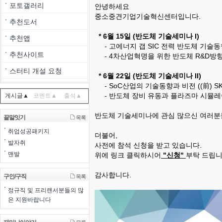
포토갤러리
안녕하세요
중소중견기업기술혁신센터입니다.
추천도서
* 6월 15일 (반도체 기술세미나 I)
추천앱
- 고에너지 갭 SIC 전력 반도체 기술동
추천사이트
- 4차산업혁명을 위한 반도체 R&D방
스터티 개설 요청
* 6월 22일 (반도체 기술세미나 II)
- SoC산업의 기술동향과 비전 ((前) 
- 반도체 장비 유동과 플라즈마 시뮬레
게시글▲
코멘트▲
출석▲
반도체 기술세미나에 관심 많으신 여러분
끝말잇기
목록
취업성공패키지
더불어,
발자취
사전에 참석 신청을 받고 있습니다.
맨발
위에 링크 클릭하시어
"신청"
부탁 드립니
감사합니다.
구인/구직
목록
정규직 및 프리랜서분들의 많
은 지원바랍니다