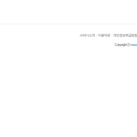
스터디소개
|
이용약관
|
개인정보취급방
Copyright ⓒ
wwwol