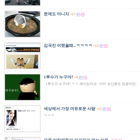
문제도 아니지
+17
김국진 어렸을때...ㅋㅋㅋㅋ
+12
1루수가 누구야?
+9
1루수가 누구야? ㅋㅋ 재미있어요~ 이미 보신분도 있겠지만..
세상에서 가장 여유로운 사람
+12
ㅋㅋㅋ