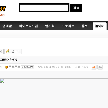
앱개발
하이브리드앱
앱기획
프로젝트
홍보
놀이터
그래머란???
두르두르
 :
날짜 :
2011-06-30 (목) 09:41
조회 :
4676