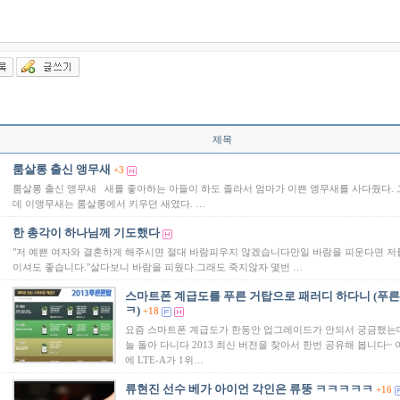
제목
룸살롱 출신 앵무새
+3
룸살롱 출신 앵무새 새를 좋아하는 아들이 하도 졸라서 엄마가 이쁜 앵무새를 사다줬다. 
데 이앵무새는 룸살롱에서 키우던 새였다. …
한 총각이 하나님께 기도했다
"저 예쁜 여자와 결혼하게 해주시면 절대 바람피우지 않겠습니다만일 바람을 피운다면 저
이셔도 좋습니다."살다보니 바람을 피웠다.그래도 죽지않자 몇번 …
스마트폰 계급도를 푸른 거탑으로 패러디 하다니 (푸른
ㅋ)
+18
요즘 스마트폰 계급도가 한동안 업그레이드가 안되서 궁금했는
늘 돌아 다니다 2013 최신 버전을 찾아서 한번 공유해 봅니다~ 
에 LTE-A가 1위…
류현진 선수 베가 아이언 각인은 류뚱 ㅋㅋㅋㅋㅋ
+16