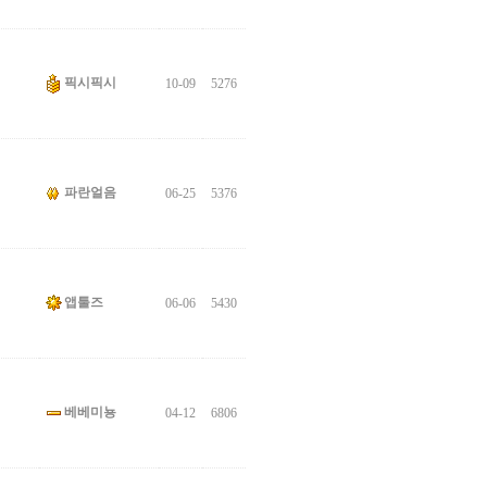
픽시픽시
10-09
5276
파란얼음
06-25
5376
앱툴즈
06-06
5430
베베미뇽
04-12
6806