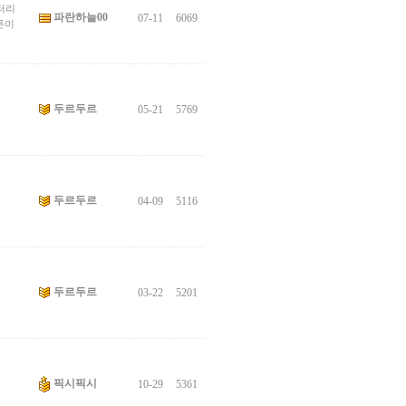
터리
파란하늘00
07-11
6069
폰이
두르두르
05-21
5769
두르두르
04-09
5116
두르두르
03-22
5201
픽시픽시
10-29
5361