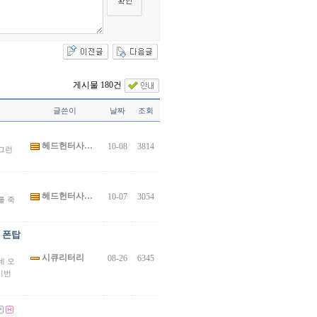
게시물 180건
글쓴이
날짜
조회
헤드헌터사…
10-08
3814
그런
헤드헌터사…
10-07
3054
를 죽
 폰탑
시큐리터리
08-26
6345
데 오
이번