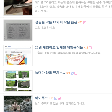
케이블 TV 돌리고 있는데 평소에 좋아하는 류현진 선수 다큐멘
가 나오더라고요. 방송을 보다 보니까 한국에서 선물로 온 휴대
라면서 보…
성공을 막는 13가지 작은 습관
+23
그렇다고 하네요
20년 게임하고 알게된 게임용어들
+11
출처 : http://fotofotonews.blogspot.kr/2013/04/20.html
늑대가 양을 덮치는...
+10
어이쿠~~
+19
날이 추워지고 있습니다. 감기조심하세요.