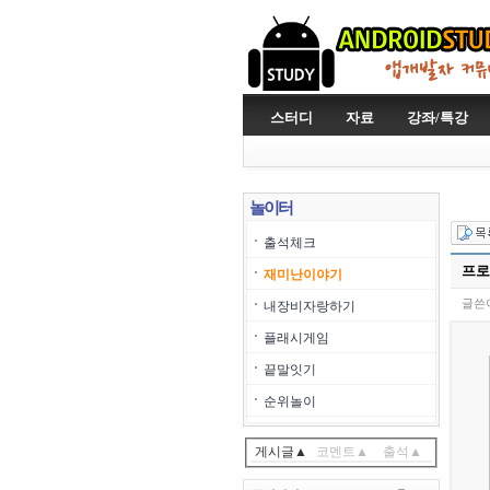
스터디
자료
강좌/특강
놀이터
출석체크
프로
재미난이야기
글쓴이
내장비자랑하기
플래시게임
끝말잇기
순위놀이
게시글▲
코멘트▲
출석▲