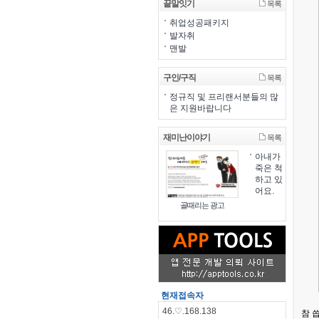
끝말잇기
목록
취업성공패키지
발자취
맨발
구인/구직
목록
정규직 및 프리랜서분들의 많
은 지원바랍니다
재미난이야기
목록
아내가
죽은 척
하고 있
어요.
골때리는 광고
현재접속자
46.♡.168.138
참 