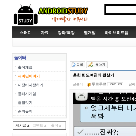
스터디
자료
강좌/특강
앱개발
하이브리드앱
놀이터
출석체크
흔한 반도여친의 필살기
재미난이야기
두르두르
글쓴이 :
날짜 
내장비자랑하기
플래시게임
끝말잇기
순위놀이
게시글▲
코멘트▲
출석▲