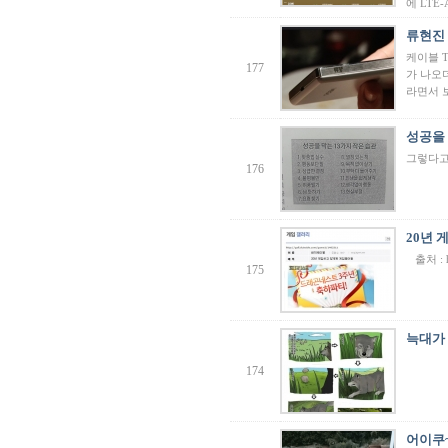
에 LTE
류현진
케이블 
177
가 나오
라면서 
성공을 
그렇다고
176
20년
출처 : htt
175
늑대가 
174
어이쿠