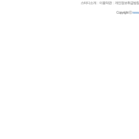
스터디소개
|
이용약관
|
개인정보취급방
Copyright ⓒ
wwwol