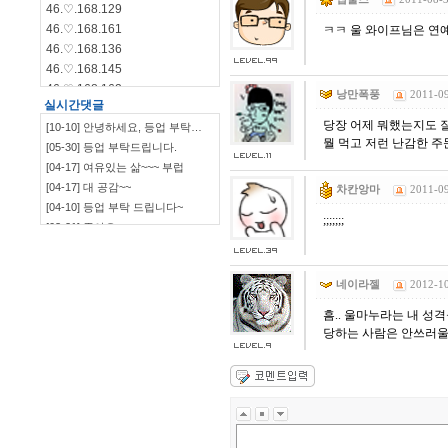
46.♡.168.129
46.♡.168.161
ㅋㅋ 울 와이프님은 연예
46.♡.168.136
46.♡.168.145
46.♡.168.162
낭만폭풍
2011-09
실시간댓글
46.♡.168.144
당장 어제 뭐했는지도 잘 
[10-10] 안녕하세요, 등업 부탁…
46.♡.168.140
뭘 먹고 저런 난감한 
[05-30] 등업 부탁드립니다.
115.♡.135.198
[04-17] 여유있는 삶~~~ 부럽
46.♡.168.139
[04-17] 대 공감~~
차칸앙마
2011-09
[04-10] 등업 부탁 드립니다~
;;;;;;;
[03-21] 좋아요
`~~~~~~~~~~~~~~~…
[03-09] ㅋㅋㅋㅋㅋㅋ
[03-09] 부럽부럽
네이라젤
2012-10
[03-09] ㅋㅋㅋㅋ 잼~~
[03-09] 등업부탁드립니다.
흠.. 울마누라는 내 성
[03-03] 재밌네요^^
당하는 사람은 안쓰러울
[03-03] ㅋㅋㅋㅋㅋㅋㅋㅋㅋㅋ
[03-03] 좋습니다.^^
[01-19] 등업 부탁드려요ㅎㅎ
[01-10] 등업요청합니다!
[01-05] 안녕하세요~ 저도 등업 …
[01-05] 등업 부탁드려요~