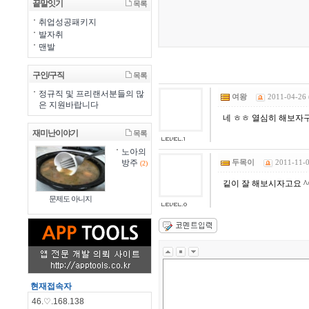
끝말잇기
목록
취업성공패키지
발자취
맨발
구인/구직
목록
정규직 및 프리랜서분들의 많
여왕
2011-04-26 
은 지원바랍니다
네 ㅎㅎ 열심히 해보자
재미난이야기
목록
노아의
방주
두목이
2011-11-0
(2)
깉이 잘 해보시자고요 ^
문제도 아니지
현재접속자
46.♡.168.138