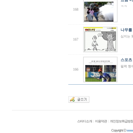
ㅋㅋ
168
나무를
심지는 
167
스포츠 
필력 짱
166
스터디소개
|
이용약관
|
개인정보취급방
Copyright ⓒ
wwwol