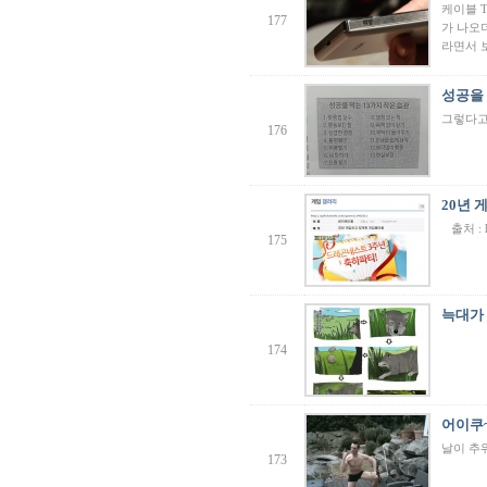
케이블 
177
[01-02] 등업부탁드립니다!
가 나오
[12-29] 등업완료
라면서 
[12-16] 등업 요청합니다~
성공을 
그렇다고
176
20년
출처 : htt
175
늑대가 
174
어이쿠
날이 추
173