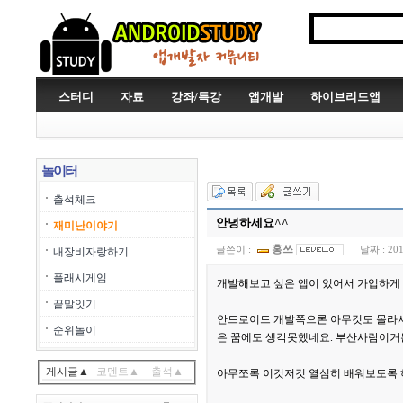
스터디
자료
강좌/특강
앱개발
하이브리드앱
놀이터
출석체크
안녕하세요^^
재미난이야기
홍쓰
글쓴이 :
날짜 :
201
내장비자랑하기
플래시게임
개발해보고 싶은 앱이 있어서 가입하게
끝말잇기
안드로이드 개발쪽으론 아무것도 몰라서
순위놀이
은 꿈에도 생각못했네요. 부산사람이거
게시글▲
코멘트▲
출석▲
아무쪼록 이것저것 열심히 배워보도록 하