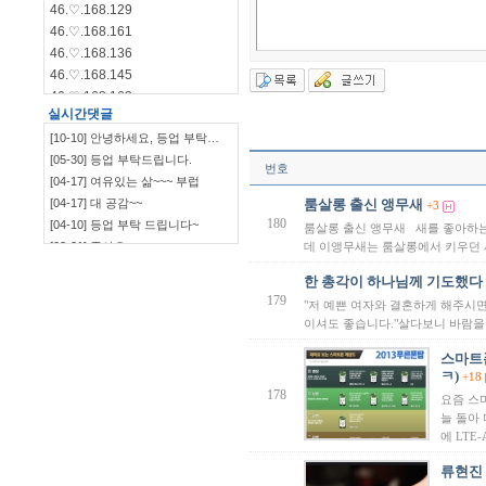
46.♡.168.129
46.♡.168.161
46.♡.168.136
46.♡.168.145
46.♡.168.162
실시간댓글
46.♡.168.144
[10-10] 안녕하세요, 등업 부탁…
46.♡.168.140
[05-30] 등업 부탁드립니다.
115.♡.135.198
번호
[04-17] 여유있는 삶~~~ 부럽
46.♡.168.139
[04-17] 대 공감~~
룸살롱 출신 앵무새
+3
180
[04-10] 등업 부탁 드립니다~
룸살롱 출신 앵무새 새를 좋아하는
[03-21] 좋아요
데 이앵무새는 룸살롱에서 키우던 
`~~~~~~~~~~~~~~~…
[03-09] ㅋㅋㅋㅋㅋㅋ
한 총각이 하나님께 기도했다
[03-09] 부럽부럽
179
"저 예쁜 여자와 결혼하게 해주시
[03-09] ㅋㅋㅋㅋ 잼~~
이셔도 좋습니다."살다보니 바람을
[03-09] 등업부탁드립니다.
[03-03] 재밌네요^^
스마트
ㅋ)
[03-03] ㅋㅋㅋㅋㅋㅋㅋㅋㅋㅋ
+18
178
[03-03] 좋습니다.^^
요즘 스
늘 돌아 
[01-19] 등업 부탁드려요ㅎㅎ
에 LTE
[01-10] 등업요청합니다!
[01-05] 안녕하세요~ 저도 등업 …
류현진
[01-05] 등업 부탁드려요~