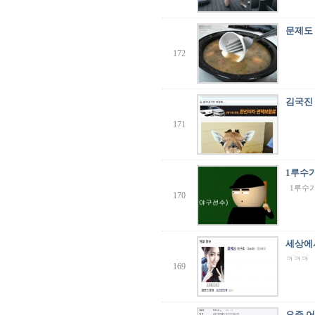
문제도
172
김국진 
171
1루수
1루수가
170
세상에
ㅋㅋㅋ
169
요즘 