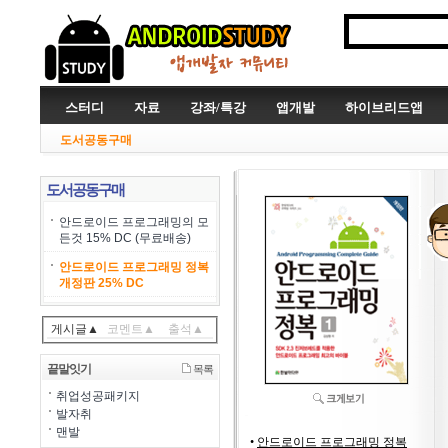
스터디
자료
강좌/특강
앱개발
하이브리드앱
도서공동구매
도서공동구매
안드로이드 프로그래밍의 모
든것 15% DC (무료배송)
안드로이드 프로그래밍 정복
개정판 25% DC
게시글▲
코멘트▲
출석▲
끝말잇기
목록
취업성공패키지
발자취
맨발
•
안드로이드 프로그래밍 정복