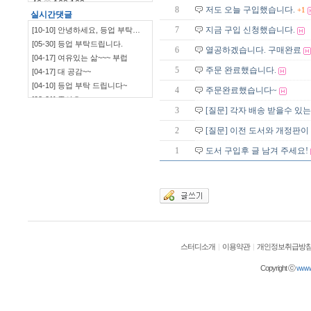
46.♡.168.162
8
저도 오늘 구입했습니다.
+1
실시간댓글
46.♡.168.144
7
지금 구입 신청했습니다.
[10-10] 안녕하세요, 등업 부탁…
46.♡.168.140
[05-30] 등업 부탁드립니다.
115.♡.135.198
6
열공하겠습니다. 구매완료
[04-17] 여유있는 삶~~~ 부럽
46.♡.168.139
5
주문 완료했습니다.
[04-17] 대 공감~~
[04-10] 등업 부탁 드립니다~
4
주문완료했습니다~
[03-21] 좋아요
3
[질문] 각자 배송 받을수 있
`~~~~~~~~~~~~~~~…
[03-09] ㅋㅋㅋㅋㅋㅋ
[03-09] 부럽부럽
2
[질문] 이전 도서와 개정판이
[03-09] ㅋㅋㅋㅋ 잼~~
1
도서 구입후 글 남겨 주세요!
[03-09] 등업부탁드립니다.
[03-03] 재밌네요^^
[03-03] ㅋㅋㅋㅋㅋㅋㅋㅋㅋㅋ
[03-03] 좋습니다.^^
[01-19] 등업 부탁드려요ㅎㅎ
[01-10] 등업요청합니다!
[01-05] 안녕하세요~ 저도 등업 …
스터디소개
|
이용약관
|
개인정보취급방
[01-05] 등업 부탁드려요~
[01-02] 등업부탁드립니다!
Copyright ⓒ
wwwol
[12-29] 등업완료
[12-16] 등업 요청합니다~