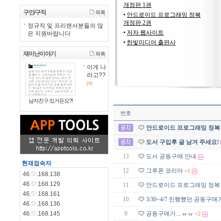
개정판 1권
구인/구직
목록
•
안드로이드 프로그래밍 정복
개정판 2권
정규직 및 프리랜서분들의 많
•
저자 웹사이트
은 지원바랍니다
•
한빛미디어 출판사
재미난이야기
목록
이게 나
라고??
(4)
남자친구 있거든요?!
번호
안드로이드 프로그래밍 정복 개정
도서 구입후 글 남겨 주세요!
13
도서 공동구매 안내
현재접속자
12
그루폰 코리아
+1
46.♡.168.138
46.♡.168.129
11
안드로이드 프로그래밍 정복 개정
46.♡.168.161
10
3/30~4/7 진행했던 공동구
46.♡.168.136
46.♡.168.145
9
공동구매가....ㅠㅠ
+2