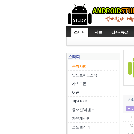
스터디
자료
강좌/특강
스터디
공지사항
안드로이드소식
자유토론
QnA
번호
Tip&Tech
공모전/이벤트
183
자유게시판
182
포토갤러리