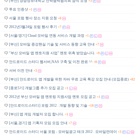
[부산] 경남정보대학교 산학협력협의회 참석 요청
+3
투표 인증샷
+1
서울 포럼 행사 장소 지원 요청
+6
2012년3월24일 포럼 행사 후기
+7
[서울/경기] Cloud 모바일 연동 서비스 개발 과정
+1
[부산] 모바일 증강현실 기술 및 서비스 동향 교육 안내
+7
"부산 모바일 앱 멘토지원 사업" 멘토 위촉 받았습니다.
+9
안드로이드 스터디 웹서버,NAS 구축 및 이전 완료 ^^
+8
서버 이전 안내
+3
[부산] 안드로이드 앱 개발을 위한 자바 무료 교육 특강 모집 안내 (모집종료)
+82
[종로5기] 개발그룹 추가 모집 공고
+1
2012년 부산 모바일 앱 멘토링 지원사업 멘토 모집 공고
+1
[안드로이드스터디] 포럼 2012 : 개발 동향 및 기술
+18
[부산] 앱 게임 개발자 모집 합니다.
+1
[서울,경기] 앱 기획자 모임 모집 안내
+7
안드로이드 스터디 서울 포럼 - 모바일광고 테크 2012 : 모바일먼데이
+3