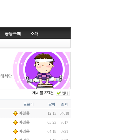
공동구매
소개
게시물 323건
글쓴이
날짜
조회
이경용
12-13
54618
이경용
05-23
7617
이경용
04-19
6721