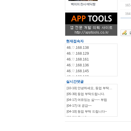
백의의 천사 메딕짱
165
164
현재접속자
46.♡.168.138
46.♡.168.129
46.♡.168.161
46.♡.168.136
46.♡.168.145
46.♡.168.162
실시간댓글
46.♡.168.144
[10-10] 안녕하세요, 등업 부탁…
46.♡.168.140
[05-30] 등업 부탁드립니다.
115.♡.135.198
[04-17] 여유있는 삶~~~ 부럽
46.♡.168.139
[04-17] 대 공감~~
[04-10] 등업 부탁 드립니다~
[03-21] 좋아요
`~~~~~~~~~~~~~~~…
[03-09] ㅋㅋㅋㅋㅋㅋ
[03-09] 부럽부럽