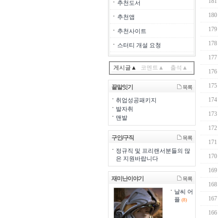
181
추천도서
180
추천앱
179
추천사이트
178
스터티 개설 요청
177
게시글▲
코멘트▲
출석▲
176
175
끝말잇기
목록
174
취업성공패키지
발자취
173
맨발
172
구인/구직
목록
171
정규직 및 프리랜서분들의 많
170
은 지원바랍니다
169
재미난이야기
목록
168
날씨 어
167
플
(8)
166