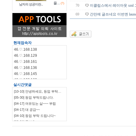
을...
(7)
남자의 성공이란...
70
이클립스에서 레이아웃 xml
69
간만에 글쓰네요 이번엔 launch
현재접속자
46.♡.168.138
46.♡.168.129
46.♡.168.161
46.♡.168.136
46.♡.168.145
46.♡.168.162
실시간댓글
46.♡.168.144
[10-10] 안녕하세요, 등업 부탁…
46.♡.168.140
[05-30] 등업 부탁드립니다.
115.♡.135.198
[04-17] 여유있는 삶~~~ 부럽
46.♡.168.139
[04-17] 대 공감~~
[04-10] 등업 부탁 드립니다~
[03-21] 좋아요
`~~~~~~~~~~~~~~~…
[03-09] ㅋㅋㅋㅋㅋㅋ
[03-09] 부럽부럽