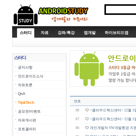
스터디
자료
강좌/특강
앱개발
하이브리드앱
스터디
공지사항
안드로이드소식
자유토론
QnA
번호
Tip&Tech
88
<클라우드혁신센터> 12월 1
공모전/이벤트
87
<클라우드혁신센터> 12월 1
자유게시판
86
개인개발자 SW개발환경 지
포토갤러리