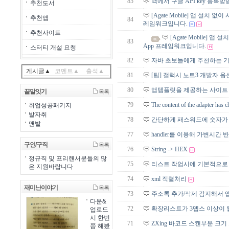
85
맥에서 구글 API key 등록방
추천도서
[Agate Mobile] 앱 설치 
추천앱
84
레임워크입니다.
추천사이트
[Agate Mobile] 
83
App 프레임워크입니다.
스터티 개설 요청
82
자바 초보들에게 추천하는 기
게시글▲
코멘트▲
출석▲
81
[팁] 갤럭시 노트3 개발자 옵션
80
앱템플릿을 제공하는 사이트
끝말잇기
목록
79
The content of the adapter 
취업성공패키지
발자취
78
간단하게 패스워드에 숫자가 
맨발
77
handler를 이용해 가변시간 
구인/구직
목록
76
String -> HEX
정규직 및 프리랜서분들의 많
75
리스트 작업시에 기본적으로 
은 지원바랍니다
74
xml 직렬처리
재미난이야기
목록
73
주소록 추가/삭제 감지해서 앱
다운&
72
확장리스트가 3뎁스 이상이 
업로드
시 한번
71
ZXing 바코드 스캔부분 크기
쯤 해봤