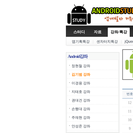
스터디
자료
강좌/특강
앱기획특강
|
센차터치특강
|
jQu
Android강좌
정현철 강좌
김기범 강좌
이경용 강좌
지태호 강좌
번호
권대건 강좌
12
손행대 강좌
11
주재현 강좌
10
안성준 강좌
9