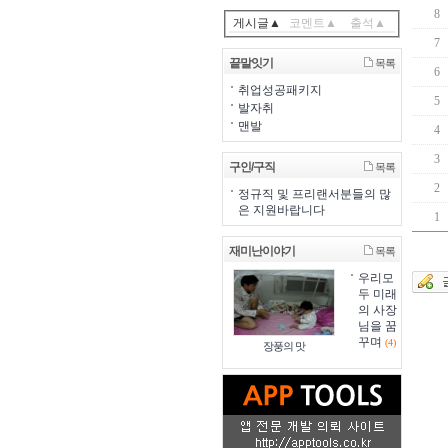
8
게시글▲
코멘트▲
출석▲
7
끝말잇기
목록
6
취업성공패키지
5
발자취
맨발
4
3
구인/구직
목록
2
정규직 및 프리랜서분들의 많
은 지원바랍니다
1
재미난이야기
목록
우리모
두 미래
의 사장
님을 꿈
꾸며
(4)
장풍의 맛