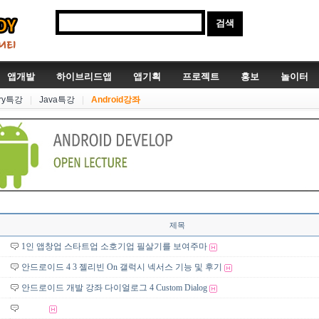
앱개발
하이브리드앱
앱기획
프로젝트
홍보
놀이터
ery특강
|
Java특강
|
Android강좌
제목
1인 앱창업 스타트업 소호기업 필살기를 보여주마
안드로이드 4 3 젤리빈 On 갤럭시 넥서스 기능 및 후기
안드로이드 개발 강좌 다이얼로그 4 Custom Dialog