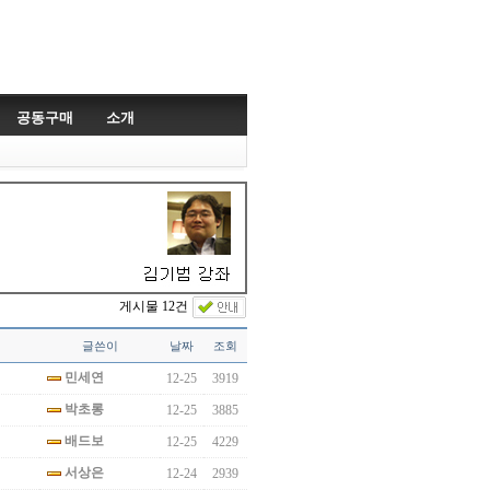
공동구매
소개
게시물 12건
글쓴이
날짜
조회
민세연
12-25
3919
박초롱
12-25
3885
배드보
12-25
4229
서상은
12-24
2939