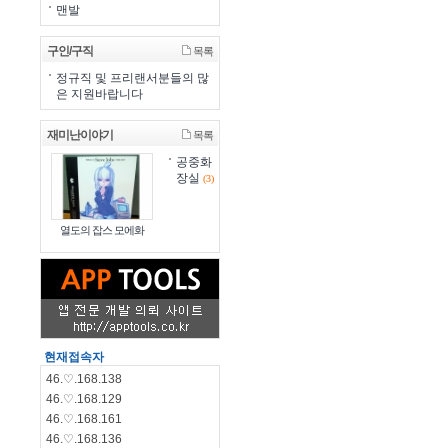
맨발
구인/구직
목록
정규직 및 프리랜서분들의 많
은 지원바랍니다
재미난이야기
목록
공중화
장실
(3)
열도의 잡스 모에화
현재접속자
46.♡.168.138
46.♡.168.129
46.♡.168.161
46.♡.168.136