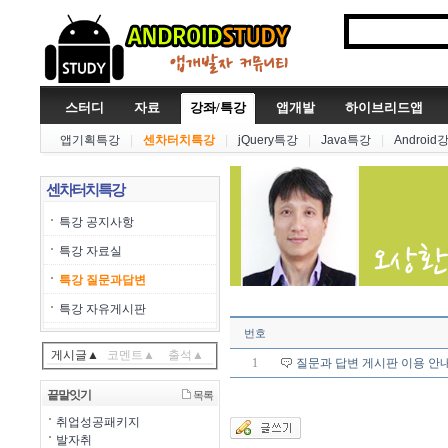
스터디
자료
강좌/특강
앱개발
하이브리드앱
앱기획특강
|
센차터치특강
|
jQuery특강
|
Java특강
|
Android
센차터치특강
특강 공지사항
특강 자료실
특강 질문과답변
특강 자유게시판
번호
게시글▲
코멘트▲
출석▲
1
질문과 답변 게시판 이용 안
끝말잇기
목록
취업성공패키지
발자취