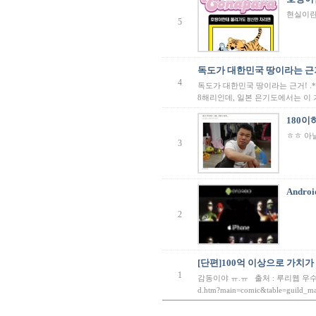
현실이란
5
독도가 대한민국 땅이라는 근거
4
독도가 대한민국 땅이라는 근거! 
8해리인데, 일본 은기도에서는 이 
180이
ㅎㅎ 아
3
Andro
2
[단편]100억 이상으로 가치가
1
감동이야 ㅠ.ㅠ 출처 : 루리웹 우수만화게시판(
d.htm?main=comic&table=guild_