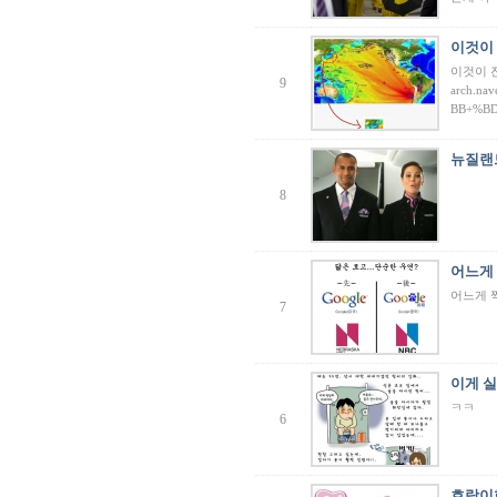
이것이
이것이 진
9
arch.na
BB+%B
뉴질랜
8
어느게 
어느게 
7
이게 실
ㅋㅋ
6
호랑이한