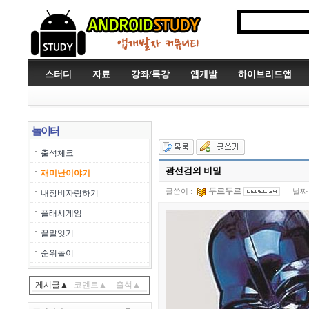
스터디
자료
강좌/특강
앱개발
하이브리드앱
놀이터
출석체크
광선검의 비밀
재미난이야기
두르두르
글쓴이 :
날짜 
내장비자랑하기
플래시게임
끝말잇기
순위놀이
게시글▲
코멘트▲
출석▲