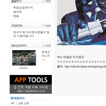
끝말잇기
목록
취업성공패키지
발자취
맨발
구인/구직
목록
정규직 및 프리랜서분들의 많
은 지원바랍니다
재미난이야기
목록
문제도
아니지
역시 비밀은 이거였군
(17)
ㅎㅎㅎㅎㅎㅎㅎㅎㅎㅎㅎㅎㅎㅎㅎㅎㅎ
출처 : http://ruliweb.daum.net/mypi/myp
어이쿠~~
현재접속자
46.♡.168.138