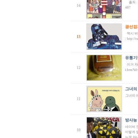
출처 : ht
14
[01-02] 등업부탁드립니다!
487
[12-29] 등업완료
[12-16] 등업 요청합니다~
광선검
역시 비
13
: http:
유통기한
이거 자체가
12
i.htm?i
그녀의
그녀의 
11
방사능 
네이버 
10
이렇게 
는게 아