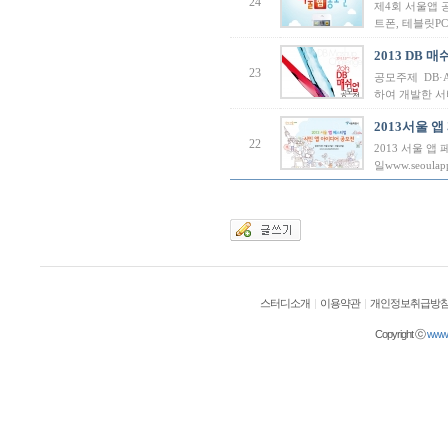
24
제4회 서울앱 공모
트폰, 테블릿P
2013 DB 
23
공모주제 DB·A
하여 개발한 서비
2013서울
22
2013 서울 앱
일www.seoulap
스터디소개
|
이용약관
|
개인정보취급방
Copyright ⓒ
wwwol