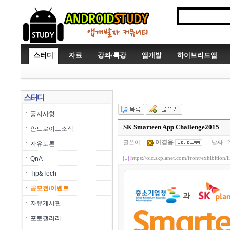
스터디
자료
강좌/특강
앱개발
하이브리드앱
스터디
공지사항
SK Smarteen App Challenge2015
안드로이드소식
이경용
글쓴이 :
날짜 :
자유토론
https://oic.skplanet.com/front/exhibition
QnA
Tip&Tech
공모전/이벤트
자유게시판
포토갤러리