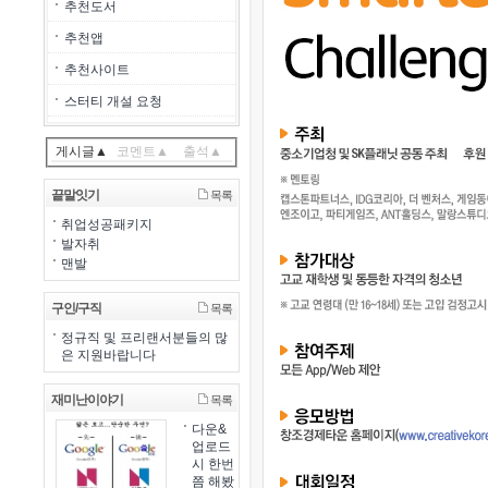
추천도서
추천앱
추천사이트
스터티 개설 요청
게시글▲
코멘트▲
출석▲
끝말잇기
목록
취업성공패키지
발자취
맨발
구인/구직
목록
정규직 및 프리랜서분들의 많
은 지원바랍니다
재미난이야기
목록
다운&
업로드
시 한번
쯤 해봤