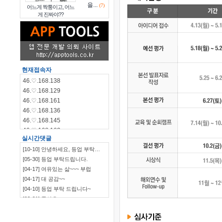
을...
(7)
어느게 짝퉁이고, 어느
게 진짜야??
현재접속자
46.♡.168.138
46.♡.168.129
46.♡.168.161
46.♡.168.136
46.♡.168.145
46.♡.168.162
실시간댓글
46.♡.168.144
[10-10] 안녕하세요, 등업 부탁…
46.♡.168.140
[05-30] 등업 부탁드립니다.
115.♡.135.198
[04-17] 여유있는 삶~~~ 부럽
46.♡.168.139
[04-17] 대 공감~~
[04-10] 등업 부탁 드립니다~
[03-21] 좋아요
`~~~~~~~~~~~~~~~…
[03-09] ㅋㅋㅋㅋㅋㅋ
[03-09] 부럽부럽