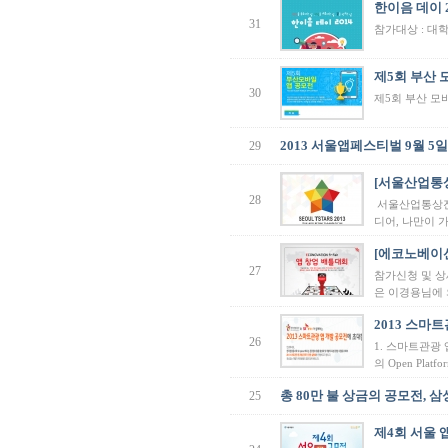
한이음 데이 2
31
참가대상 : 대학생안내 
제5회 부산 
30
제5회 부산 모
2013 서울앱페스티벌 9월 5일
29
[서울산업통상
28
서울산업통상진
디어, 나만이 
[에코노베이션 
27
참가신청 및 상세내용
은 이경용님에 의
2013 스마
26
1. 스마트관광 
의 Open Pl
총 80만 불 상금의 공모전, 
25
제4회 서울 