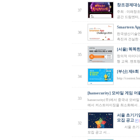
창조경제대상
37
주최 : 미래창
공간 드림엔터,
Smarteen Ap
36
한국생산기술연
촉진과 건실한 
[서울] 똑똑
35
창의적 아이디어
형 교육․멘토
[부산] 제6
34
http://contest.
[hansecurity] 모바일 게
33
hansecurity(주)에서 중국내
에서 커스트마이징을 최소화해서
서울 초기기업 
모집 공고
32
서울 초기기업 
모집 공고 서…