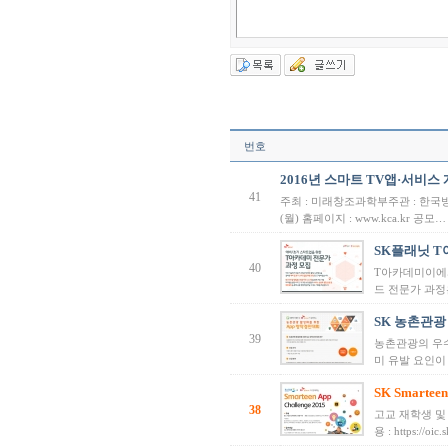
번호
2016년 스마트 TV앱·서비
41
주최 : 미래창조과학부주관 : 한국방송통
(월) 홈페이지 : www.kca.kr 공모…
SK플래닛 T아
40
T아카데미이에서
드 전문가 과정
SK 농촌관광
39
농촌관광의 우수
미 유발 요인이
SK Smarteen
38
고교 재학생 및
용 : https://oic.