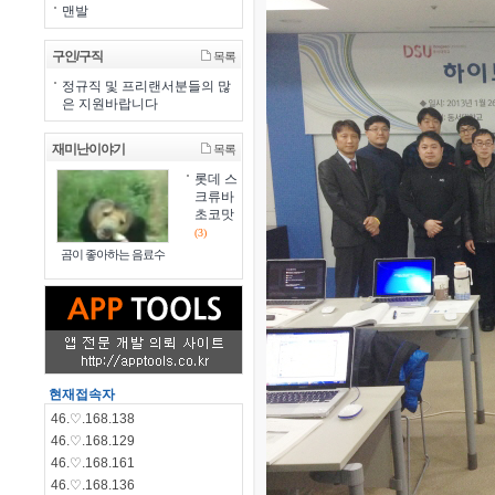
맨발
구인/구직
목록
정규직 및 프리랜서분들의 많
은 지원바랍니다
재미난이야기
목록
롯데 스
크류바
초코맛
(3)
곰이 좋아하는 음료수
현재접속자
46.♡.168.138
46.♡.168.129
46.♡.168.161
46.♡.168.136