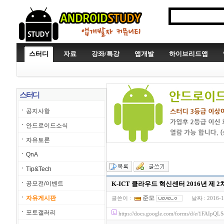
스터디
자료
강좌/특강
앱개발
하이브리드앱
스터디
공지사항
안드로이드소식
자유토론
QnA
Tip&Tech
공모전/이벤트
K-ICT 클라우드 혁신센터 2016년 제 2
자유게시판
준모
글쓴이 :
날짜 :
2016-1
포토갤러리
https://docs.google.com/forms/d/e/1FAIp