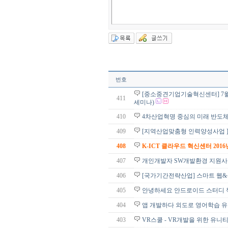
번호
[중소중견기업기술혁신센터] 7월
411
세미나)
410
4차산업혁명 중심의 미래 반도체 
409
[지역산업맞춤형 인력양성사업 ] V
408
K-ICT 클라우드 혁신센터 2016년
407
개인개발자 SW개발환경 지원사업
406
[국가기간전략산업] 스마트 웹
405
안녕하세요 안드로이드 스터디 
404
앱 개발하다 외도로 영어학습 유
403
VR스쿨 - VR개발을 위한 유니