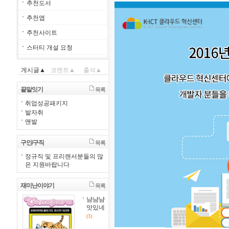
추천도서
추천앱
추천사이트
스터티 개설 요청
게시글▲
코멘트▲
출석▲
끝말잇기
목록
취업성공패키지
발자취
맨발
구인/구직
목록
정규직 및 프리랜서분들의 많
은 지원바랍니다
재미난이야기
목록
냠냠냠
맛있네
(3)