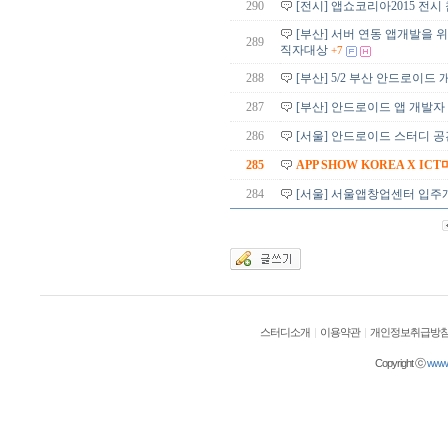
290
[전시] 앱쇼코리아2015 전시
[부산] 서버 연동 앱개발을 위
289
직자대상
+7
288
[부산] 5/2 부산 안드로이드 
287
[부산] 안드로이드 앱 개발자
286
[서울] 안드로이드 스터디 공간
285
APP SHOW KOREA X I
284
[서울] 서울앱창업센터 입주
스터디소개
|
이용약관
|
개인정보취급방
Copyright ⓒ
wwwol