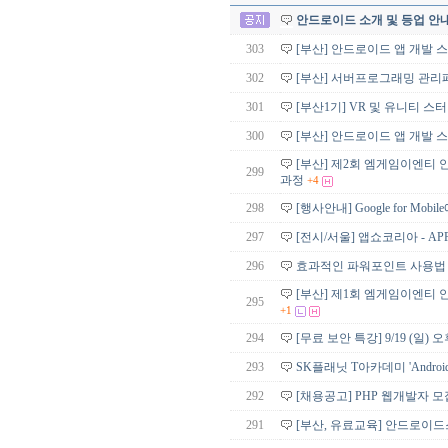
안드로이드 소개 및 등업 안
303
[부산] 안드로이드 앱 개발 
302
[부산] 서버프로그래밍 관리페
301
[부산1기] VR 및 유니티 스
300
[부산] 안드로이드 앱 개발 
[부산] 제2회 엠게임이엔티 안
299
과정
+4
298
[행사안내] Google for Mo
297
[전시/서울] 앱쇼코리아 - AP
296
효과적인 파워포인트 사용법 -
[부산] 제1회 엠게임이엔티 안
295
+1
294
[무료 보안 특강] 9/19 (일
293
SK플래닛 T아카데미 'Andro
292
[채용공고] PHP 웹개발자 모
291
[부산, 유료교육] 안드로이드