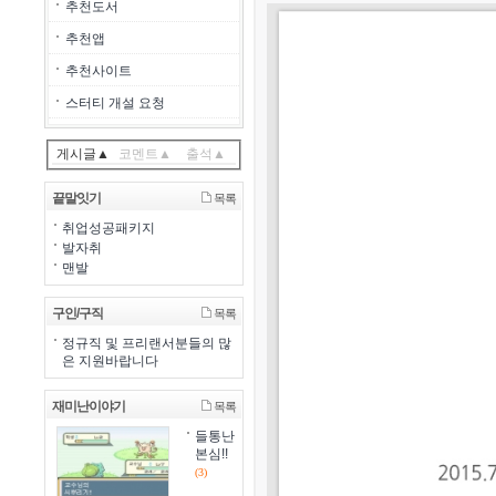
추천도서
추천앱
추천사이트
스터티 개설 요청
게시글▲
코멘트▲
출석▲
끝말잇기
목록
취업성공패키지
발자취
맨발
구인/구직
목록
정규직 및 프리랜서분들의 많
은 지원바랍니다
재미난이야기
목록
들통난
본심!!
(3)