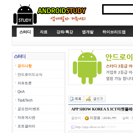
스터디
자료
강좌/특강
앱개발
하이브리드앱
스터디
공지사항
안드로이드소식
자유토론
QnA
Tip&Tech
공모전/이벤트
APP SHOW KOREA X ICT마켓플
자유게시판
이경용
글쓴이 :
날짜 :
포토갤러리
http://app-show.co.kr/
(2201)