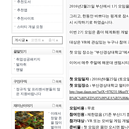
추천도서
2016년2월21일 부산에서 1기 모
추천앱
그리고, 한동안 바쁘다는 핑계로 잠시
추천사이트
시 시작하기로 하였습니다.
스터티 개설 요청
이번 2기 모임은 좀더 체계화된 개발
게시글▲
코멘트▲
출석▲
대상은 VR에 관심있는 누구나 참여
끝말잇기
목록
첫 모임 장소는 "부산경상대학교"에
취업성공패키지
이어서 매주 주말에 해운대 센텀시티
발자취
맨발
첫 모임일자 :
2016년6월25일 (토요일
구인/구직
목록
첫 모임장소 :
부산경상대학교 멀티미디
정규직 및 프리랜서분들의 많
http://map.daum.net/?urlX=97823
은 지원바랍니다
B%8C%80%ED%95%99%EA%B5%90&srci
재미난이야기
목록
모임비용 :
무료
이래서
참여인원 :
제한없음 (기존 부산1기 
정말 돈
참가대상 :
VR 또는 모바일 게임 개
을 많이
준비물 :
첫 모임은 몸만 오시면 됩니
벌어야