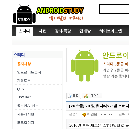
스터디
자료
강좌/특강
앱개발
하이브리드앱
스터디
공지사항
안드로이드소식
자유토론
QnA
Tip&Tech
공모전/이벤트
[VR스쿨] VR 및 유니티5 개발 스터
자유게시판
이경용
글쓴이 :
날짜 :
포토갤러리
2016년 부터 새로운 ICT 산업으로