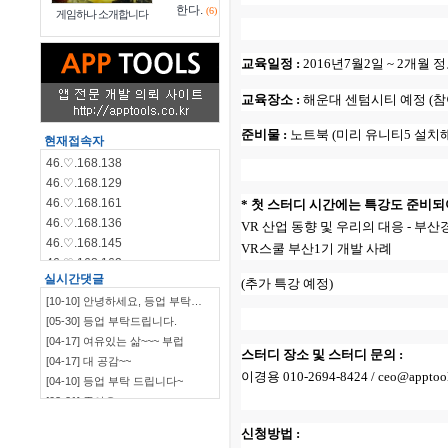
한다.
(6)
게임하나 소개합니다
교육일정 :
2016년7월2일 ~ 2개월 
교육장소 :
해운대 센텀시티 예정 (참
준비물 :
노트북 (미리 유니티5 설치해
현재접속자
46.♡.168.138
46.♡.168.129
46.♡.168.161
* 첫 스터디 시간에는 특강도 준비되
46.♡.168.136
VR 산업 동향 및 우리의 대응 - 
46.♡.168.145
VR스쿨 부산1기 개발 사례
46.♡.168.162
실시간댓글
46.♡.168.144
(추가 특강 예정)
[10-10] 안녕하세요, 등업 부탁…
46.♡.168.140
[05-30] 등업 부탁드립니다.
115.♡.135.198
[04-17] 여유있는 삶~~~ 부럽
46.♡.168.139
스터디 장소 및 스터디 문의 :
[04-17] 대 공감~~
이경용 010-2694-8424 / ceo@apptools
[04-10] 등업 부탁 드립니다~
[03-21] 좋아요
`~~~~~~~~~~~~~~~…
[03-09] ㅋㅋㅋㅋㅋㅋ
신청방법 :
[03-09] 부럽부럽