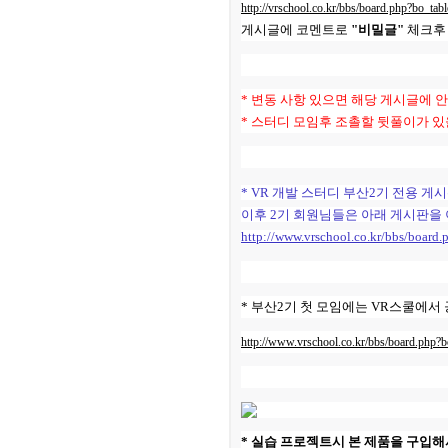
http://vrschool.co.kr/bbs/board.php?bo_ta
[03-09] ㅋㅋㅋㅋ 잼~~
게시글에 코멘트로
"비밀글"
체크
[03-09] 등업부탁드립니다.
[03-03] 재밌네요^^
[03-03] ㅋㅋㅋㅋㅋㅋㅋㅋㅋㅋ
[03-03] 좋습니다.^^
* 변동 사항 있으면 해당 게시글에 
[01-19] 등업 부탁드려요ㅎㅎ
* 스터디 모임후 조촐할 뒷풀이가 있
[01-10] 등업요청합니다!
[01-05] 안녕하세요~ 저도 등업 …
[01-05] 등업 부탁드려요~
* VR 개발 스터디 부산2기 전용 게
[01-02] 등업부탁드립니다!
이후 2기 회원님들은 아래 게시판을
[12-29] 등업완료
[12-16] 등업 요청합니다~
http://www.vrschool.co.kr/bbs/board
* 부산2기 첫 모임에는 VR스쿨에서
http://www.vrschool.co.kr/bbs/board.php?
* 실습 프로젝트시 본 제품을 구입해