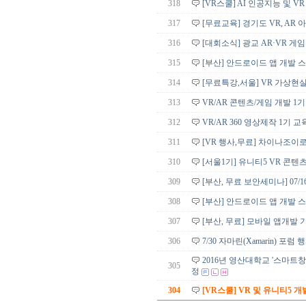
318
[VR스쿨] AI 인공지능 및 V
317
[무료교육] 경기도 VR, AR
316
[대회소식] 광교 AR·VR 게
315
[부산] 안드로이드 앱 개발 
314
[무료특강,서울] VR 가상현실
313
VR/AR 콘텐츠/게임 개발 1
312
VR/AR 360 영상제작 1기 
311
[VR 행사,무료] 차이나조이로
310
[서울1기] 유니티5 VR 콘텐츠
309
[부산, 무료 보안세미나] 07
308
[부산] 안드로이드 앱 개발 
307
[부산, 무료] 모바일 앱개발 기
306
7/30 자마린(Xamarin) 포
2016년 영산대학교 '스마트창
305
정
304
[VR스쿨] VR 및 유니티5 