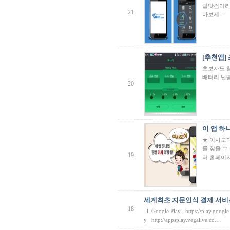
발닷컴이라
21
아보세…
[추천앱] 
초보자도 할
배터리 납땜
20
이 앱 하나
★ 이사모아
를 찾을 
19
터 홈페이
세계최초 지문인식 결제 서비스
18
l Google Play : https://play.goog
y : http://appsplay.vegalive.co.…