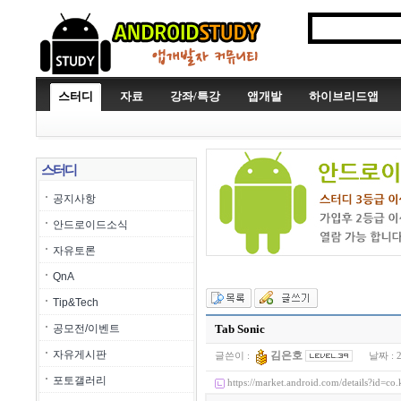
스터디
자료
강좌/특강
앱개발
하이브리드앱
스터디
공지사항
안드로이드소식
자유토론
QnA
Tip&Tech
공모전/이벤트
Tab Sonic
자유게시판
김은호
글쓴이 :
날짜 :
포토갤러리
https://market.android.com/details?id=co.