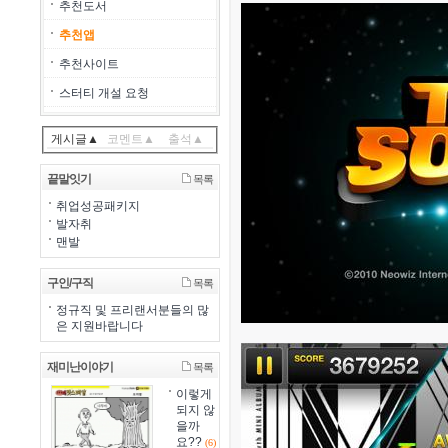
추천도서
추천앱
추천사이트
스터티 개설 요청
게시글▲
코멘트▲
출석▲
끝말잇기
목록
취업성공패키지
발자취
맨발
구인/구직
목록
정규직 및 프리랜서분들의 많
은 지원바랍니다
재미난이야기
목록
이렇게
되지 않
을까
요??
(6)