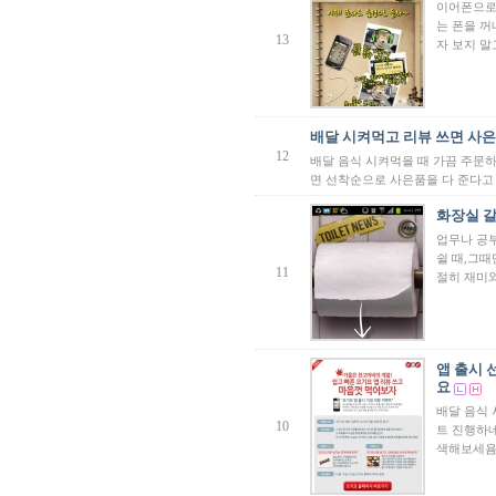
이어폰으로
는 폰을 꺼
13
자 보지 말
배달 시켜먹고 리뷰 쓰면 사
12
배달 음식 시켜먹을 때 가끔 주문
면 선착순으로 사은품을 다 준다고 
화장실 갈때
업무나 공
쉴 때,그때
11
절히 재미와
앱 출시 
요
배달 음식
10
트 진행하네
색해보세