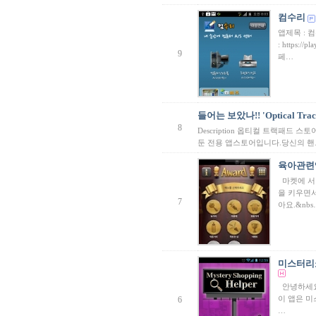
컴수리
앱제목 : 
: https://
9
페…
들어는 보았나!! 'Optical Trackp
8
Description 옵티컬 트랙패드
둔 전용 앱스토어입니다.당신의 
육아관련
마켓에 서
을 키우면서
7
아요.&nbs
미스터리쇼핑도
안녕하세요
이 앱은 
6
…