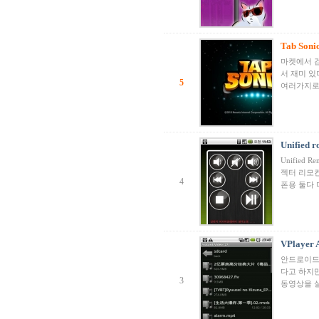
Tab Soni
마켓에서 검
서 재미 
5
여러가지로
Unified
Unifie
젝터 리모컨이
4
폰용 둘다
VPlaye
안드로이드폰
다고 하지만
3
동영상을 