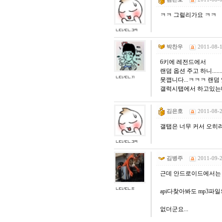
ㅋㅋ 그럴리가요 ㅋㅋ
박찬우
2011-08-1
6키에 레전드에서
랜덤 옵션 주고 하니......
못깹니다...ㅋㅋㅋ 랜덤
갤럭시탭에서 하고있는데
김은호
2011-08-2
갤탭은 너무 커서 오히려
김병주
2011-09-2
근데 안드로이드에서는
api다찾아봐도 mp3
없더군요...