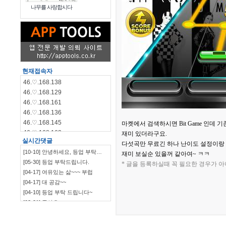
나무를 사랑합시다
현재접속자
46.♡.168.138
46.♡.168.129
46.♡.168.161
46.♡.168.136
46.♡.168.145
마켓에서 검색하시면 Bit Game 인데
46.♡.168.162
재미 있더라구요.
실시간댓글
46.♡.168.144
다섯곡만 무료긴 하나 난이도 설정이랑
[10-10] 안녕하세요, 등업 부탁…
46.♡.168.140
재미 보실순 있을꺼 같아여~ ㅋㅋ
[05-30] 등업 부탁드립니다.
115.♡.135.198
* 글을 등록하실때 꼭 필요한 경우가 
[04-17] 여유있는 삶~~~ 부럽
46.♡.168.139
[04-17] 대 공감~~
[04-10] 등업 부탁 드립니다~
[03-21] 좋아요
`~~~~~~~~~~~~~~~…
[03-09] ㅋㅋㅋㅋㅋㅋ
[03-09] 부럽부럽