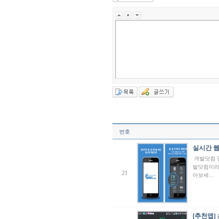
번호
실시간 웹
개발닷컴 
발닷컴이라
21
아보세…
[추천앱] 