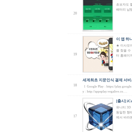
초보자도 할
배터리 납땜
20
이 앱 하나
★ 이사모아
를 찾을 
19
터 홈페이
세계최초 지문인식 결제 서비스
18
l Google Play : https://play.goog
y : http://appsplay.vegalive.co.…
[출시] i
유니티 3D
동일한 형태
17
에서 바라