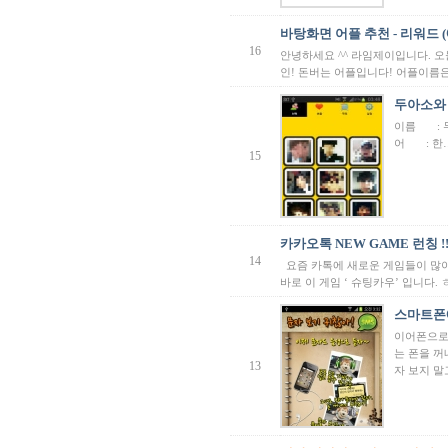
바탕화면 어플 추천 - 리워드 
16
안녕하세요 ^^ 라임제이입니다. 
인! 돈버는 어플입니다! 어플이름은
두아소와 
이름 : 
어 : 한
15
카카오톡 NEW GAME 런칭 !!
14
요즘 카톡에 새로운 게임들이 많이
바로 이 게임 ‘ 슈팅카우’ 입니다. ㅎㅎ
스마트폰에
이어폰으로
는 폰을 꺼
13
자 보지 말