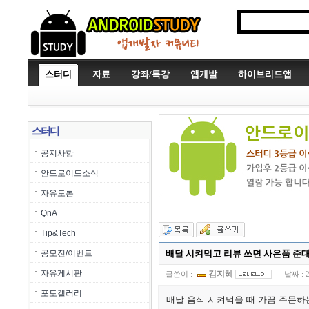
스터디
자료
강좌/특강
앱개발
하이브리드앱
스터디
공지사항
안드로이드소식
자유토론
QnA
Tip&Tech
공모전/이벤트
배달 시켜먹고 리뷰 쓰면 사은품 준
자유게시판
김지혜
글쓴이 :
날짜 :
포토갤러리
배달 음식 시켜먹을 때 가끔 주문