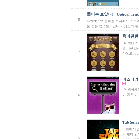
들어는 보았나!! 'Optical Trackp
8
Description 옵티컬 트랙패드
둔 전용 앱스토어입니다.당신의 
육아관련
마켓에 서
을 키우면서
7
아요.&nbs
미스터리쇼핑도
안녕하세요
이 앱은 
6
…
Tab Soni
마켓에서 검
서 재미 
5