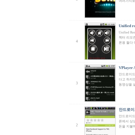
여러가지로
Unified
Unifie
젝터 리모컨이
4
폰용 둘다
VPlaye
안드로이드폰
다고 하지만
3
동영상을 
안드로이
안드로이드
폰에서 상
2
돈을 지불