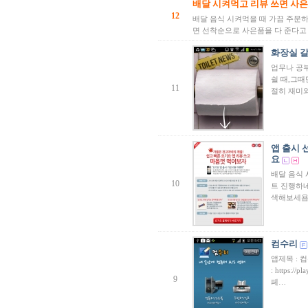
배달 시켜먹고 리뷰 쓰면 사
12
배달 음식 시켜먹을 때 가끔 주문
면 선착순으로 사은품을 다 준다고 
화장실 갈때
업무나 공
쉴 때,그때
11
절히 재미와
앱 출시 
요
배달 음식
10
트 진행하네
색해보세
컴수리
앱제목 : 
: https://
9
페…