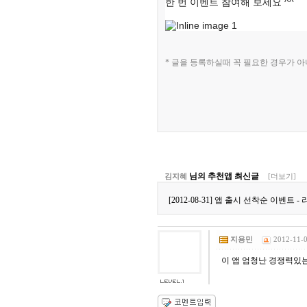
한 번 이벤트 참여해 보세요 ^^
[03-09] ㅋㅋㅋㅋ 잼~~
[03-09] 등업부탁드립니다.
[03-03] 재밌네요^^
[03-03] ㅋㅋㅋㅋㅋㅋㅋㅋㅋㅋ
* 글을 등록하실때 꼭 필요한 경우가 
[03-03] 좋습니다.^^
[01-19] 등업 부탁드려요ㅎㅎ
[01-10] 등업요청합니다!
[01-05] 안녕하세요~ 저도 등업 …
[01-05] 등업 부탁드려요~
[01-02] 등업부탁드립니다!
[12-29] 등업완료
[12-16] 등업 요청합니다~
님의 추천앱 최신글
김지혜
[더보기]
[2012-08-31] 앱 출시 선착순 이벤
지용민
2012-11-0
이 앱 엄청난 경쟁력있는