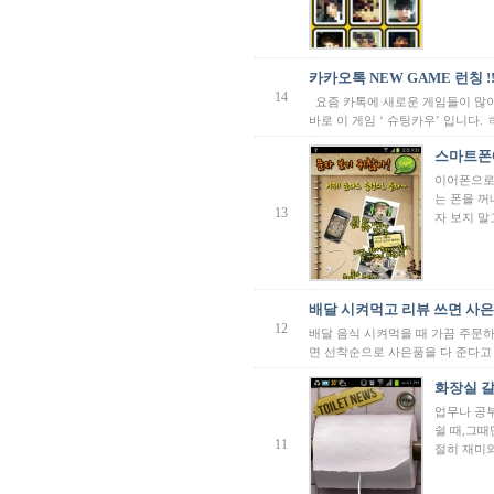
카카오톡 NEW GAME 런칭 !!
14
요즘 카톡에 새로운 게임들이 많이
바로 이 게임 ‘ 슈팅카우’ 입니다. ㅎㅎ
스마트폰에
이어폰으로
는 폰을 꺼
13
자 보지 말
배달 시켜먹고 리뷰 쓰면 사
12
배달 음식 시켜먹을 때 가끔 주문
면 선착순으로 사은품을 다 준다고 
화장실 갈때
업무나 공
쉴 때,그때
11
절히 재미와