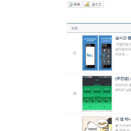
번호
실시간 웹
개발닷컴 
발닷컴이라
21
아보세…
[추천앱] 
초보자도 할
배터리 납땜
20
이 앱 하나
★ 이사모아
를 찾을 