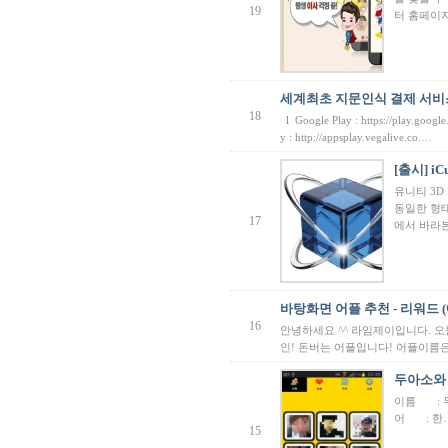
19
터 홈페이
세계최초 지문인식 결제 서비스
18
l Google Play : https://play.goog
y : http://appsplay.vegalive.co.…
[출시] i
유니티 3D
동일한 형태
17
에서 바라
바탕화면 어플 추천 - 리워드 
16
안녕하세요 ^^ 라임제이입니다. 
인! 돈버는 어플입니다! 어플이름은
두아소와 
이름 : 
어 : 한
15