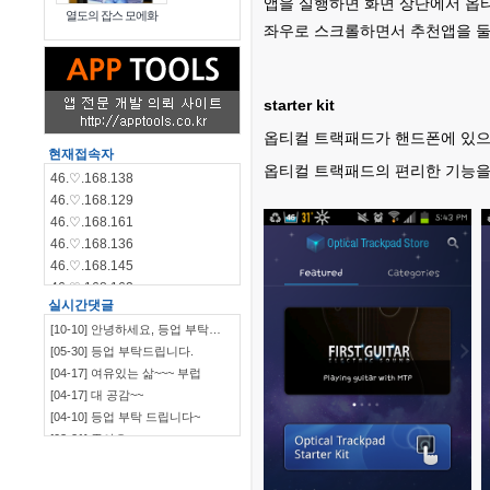
앱을 실행하면 화면 상단에서 옵티
열도의 잡스 모에화
좌우로 스크롤하면서 추천앱을 
starter kit
옵티컬 트랙패드가 핸드폰에 있으나
현재접속자
옵티컬 트랙패드의 편리한 기능을
46.♡.168.138
46.♡.168.129
46.♡.168.161
46.♡.168.136
46.♡.168.145
46.♡.168.162
실시간댓글
46.♡.168.144
[10-10] 안녕하세요, 등업 부탁…
46.♡.168.140
[05-30] 등업 부탁드립니다.
115.♡.135.198
[04-17] 여유있는 삶~~~ 부럽
46.♡.168.139
[04-17] 대 공감~~
[04-10] 등업 부탁 드립니다~
[03-21] 좋아요
`~~~~~~~~~~~~~~~…
[03-09] ㅋㅋㅋㅋㅋㅋ
[03-09] 부럽부럽