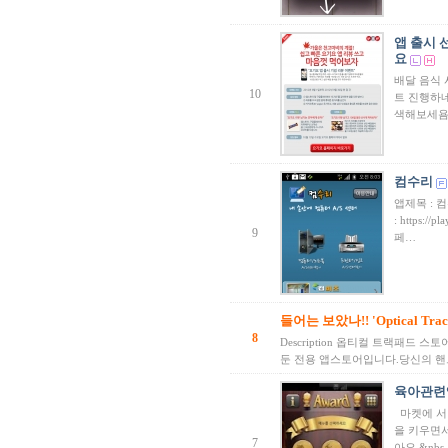
앱 출시 
요
배달 음식
10
트 진행하네
색해보세
컴수리
앱제목 : 
: https://
9
페…
들어는 보았나!! 'Optical Trackp
8
Description 옵티컬 트랙패드
둔 전용 앱스토어입니다.당신의 
육아관련
마켓에 서
을 키우면서
7
아요.&nbs