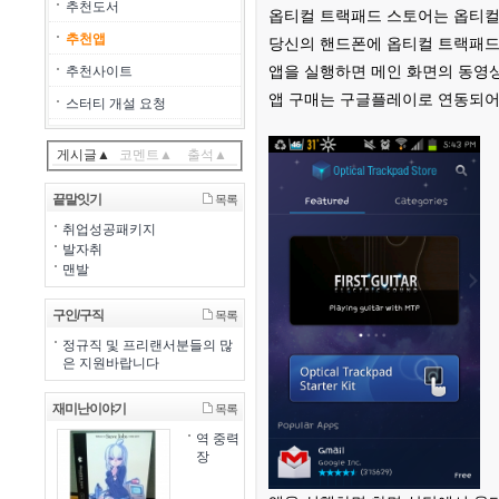
추천도서
옵티컬 트랙패드 스토어는 옵티컬
추천앱
당신의 핸드폰에 옵티컬 트랙패드가
앱을 실행하면 메인 화면의 동영
추천사이트
앱 구매는 구글플레이로 연동되어
스터티 개설 요청
게시글▲
코멘트▲
출석▲
끝말잇기
목록
취업성공패키지
발자취
맨발
구인/구직
목록
정규직 및 프리랜서분들의 많
은 지원바랍니다
재미난이야기
목록
역 중력
장