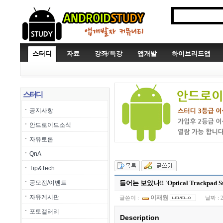
스터디
자료
강좌/특강
앱개발
하이브리드앱
스터디
공지사항
안드로이드소식
자유토론
QnA
Tip&Tech
공모전/이벤트
들어는 보았나!! 'Optical Trackpad Sto
자유게시판
이재원
글쓴이 :
날짜 :
포토갤러리
Description