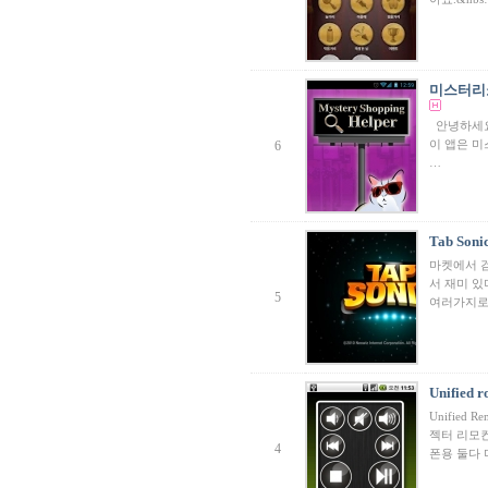
미스터리쇼핑도
안녕하세요
이 앱은 
6
…
Tab Soni
마켓에서 검
서 재미 
5
여러가지로
Unified
Unifie
젝터 리모컨이
4
폰용 둘다