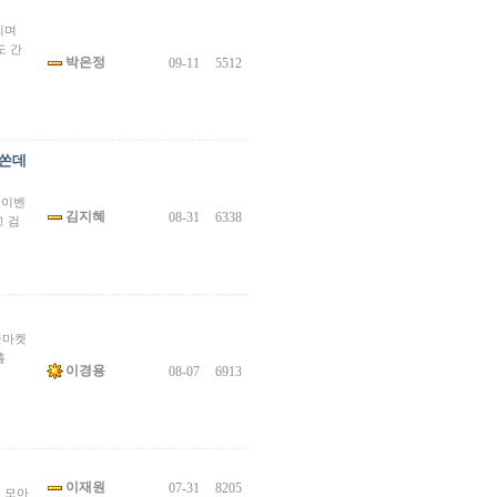
리며
도 간
박은정
09-11
5512
 쏜데
고이벤
김지혜
08-31
6338
고 검
글마켓
 홈
이경용
08-07
6913
이재원
07-31
8205
여 모아