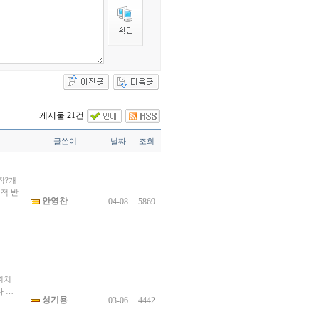
게시물 21건
글쓴이
날짜
조회
작?개
적 받
안영찬
04-08
5869
스위치
다 …
성기용
03-06
4442