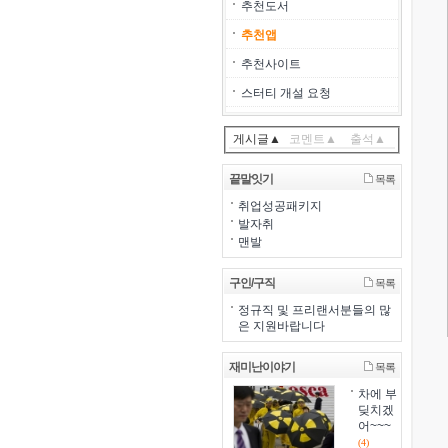
추천도서
추천앱
추천사이트
스터티 개설 요청
게시글▲
코멘트▲
출석▲
끝말잇기
목록
취업성공패키지
발자취
맨발
구인/구직
목록
정규직 및 프리랜서분들의 많
은 지원바랍니다
재미난이야기
목록
차에 부
딪치겠
어~~~
(4)