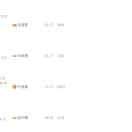
무료언
강경준
02-27
4904
이재원
01-17
7410
 있는
 있
제 문
이경용
11-17
14855
김지혜
09-18
6538
뷰 쓰