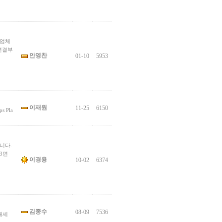
 업체
연결부
안영찬
01-10
5953
이재원
11-25
6150
ps Pla
니다.
3면
이경용
10-02
6374
김종수
08-09
7536
대세