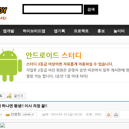
앱개발
하이브리드앱
앱기획
프로젝트
홍보
놀이터
 하나면 평생!! 이사 걱정 끝!!
안영찬
 :
날짜 :
2014-01-10 (금) 16:56
조회 :
5952