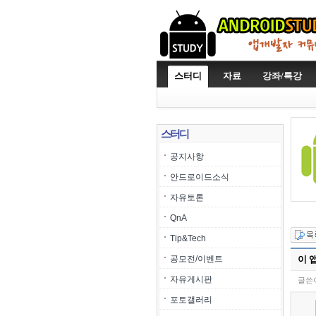
스터디
자료
강좌/특강
스터디
공지사항
안드로이드소식
자유토론
QnA
Tip&Tech
공모전/이벤트
이 앱
자유게시판
글쓴이
포토갤러리