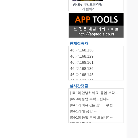
방사능 비 맞으면 어떻
게 될까?
현재접속자
46.♡.168.138
46.♡.168.129
46.♡.168.161
46.♡.168.136
46.♡.168.145
46.♡.168.162
실시간댓글
46.♡.168.144
[10-10] 안녕하세요, 등업 부탁…
46.♡.168.140
[05-30] 등업 부탁드립니다.
115.♡.135.198
[04-17] 여유있는 삶~~~ 부럽
46.♡.168.139
[04-17] 대 공감~~
[04-10] 등업 부탁 드립니다~
[03-21] 좋아요
`~~~~~~~~~~~~~~~…
[03-09] ㅋㅋㅋㅋㅋㅋ
[03-09] 부럽부럽