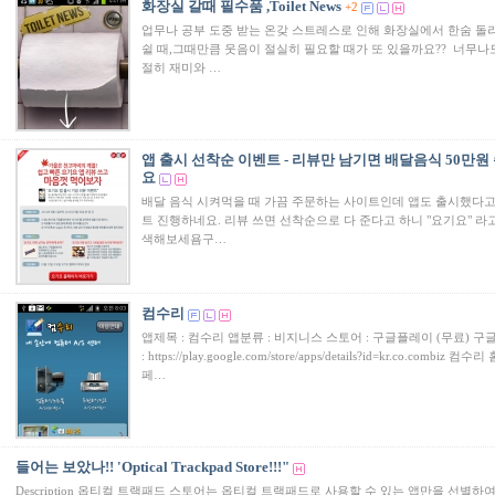
화장실 갈때 필수품 ,Toilet News
+2
업무나 공부 도중 받는 온갖 스트레스로 인해 화장실에서 한숨 돌
쉴 때,그때만큼 웃음이 절실히 필요할 때가 또 있을까요?? 너무나
절히 재미와 …
앱 출시 선착순 이벤트 - 리뷰만 남기면 배달음식 50만원
요
배달 음식 시켜먹을 때 가끔 주문하는 사이트인데 앱도 출시했다
트 진행하네요. 리뷰 쓰면 선착순으로 다 준다고 하니 "요기요" 라
색해보세욤구…
컴수리
앱제목 : 컴수리 앱분류 : 비지니스 스토어 : 구글플레이 (무료) 구
: https://play.google.com/store/apps/details?id=kr.co.combiz 컴수리
페…
들어는 보았나!! 'Optical Trackpad Store!!!"
Description 옵티컬 트랙패드 스토어는 옵티컬 트랙패드로 사용할 수 있는 앱만을 선별하