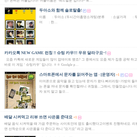
인! 돈버는 어플입니다! 어플이름은 ‘애드벌룬’입니다~ &…
두아소와 함께 솔로탈출!
이름 : 두아소 (두시간아홉명소개팅)분류 : 소셜가격 : 
어 : 한…
카카오톡 NEW GAME 런칭 !! 슈팅 카우!!! 우유 달라구요~!
요즘 카톡에 새로운 게임들이 많이 업데이트 됐죠? 그 중에서도 요즘 제가 집중 공략 하고
바로 이 게임 ‘ 슈팅카우’ 입니다. ㅎㅎ Goolgle p…
스마트폰에서 문자를 읽어주는 앱 - [운영자]
+1
이어폰으로 음악을 듣고 있는데 문자가 왔다.삐리리링~가방의 들어
는 폰을 꺼내 문자를 확인할려니 귀찮음...그래서, 만들었습니다.이
자 보지 말고 들으…
배달 시켜먹고 리뷰 쓰면 사은품 준대요
+1
배달 음식 시켜먹을 때 가끔 주문하는 사이트인데 앱도 출시했다고이벤트 진행하네요. 리
면 선착순으로 사은품을 다 준다고 하니 "요기요" 라고 검색…